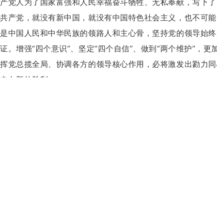
产党人为了国家富强和人民幸福奋斗牺牲、无私奉献，写下了
共产党，就没有新中国，就没有中国特色社会主义，也不可能
是中国人民和中华民族的领路人和主心骨，坚持党的领导始终
证。增强“四个意识”、坚定“四个自信”、做到“两个维护”
挥党总揽全局、协调各方的领导核心作用，必将激发出勠力同
走向新的胜利。
铸就辉煌，凝聚着亿万人民的力量。人民是历史的创造者
的忘我拼搏，到“立下生死状，按下红手印”的改革探索，再到
埋头苦干，把一个个“不可能”变成了可能，创造了举世瞩目的
的坚实根基，是我们党执政的最大底气。坚持以人民为中心，
实造福人民，定能汇聚起同心共筑中国梦的磅礴力量，创造新
70年前，毛泽东同志说：“剧是必须从序幕开始的，但序
为现实，中国人民意气风发，中国大地万象更新，中华民族朝
而今迈步从头越，砥砺奋进新时代。在以习近平同志为核